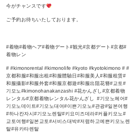
今がチャンスです
ご予約お待ちいたしております。
#
着物
#
着物ヘア
#
着物デート
#
観光
#
京都デート
#
京都
#
着物レン
# #kimonorental #kimonolife #kyoto #kyotokimono # #
京都和服
#
和服出租
#
和服體驗日
#
和服美人
#
和服租
赁
#
和服攝影
#
和服外套
#
和服京都遊
#
和服出阻花簪
#
교토
#
기모노
#kimonohanakanzashi #
花かんざし
#
京都着物
レンタル
#
京都着物レンタル花かんざし
#
기모노헤어
#
기모노데이트
#
기모노대여
#
이쁜기모노
#
관광
#
일본여행
#
하나칸자시
#
기모노렌탈
#
키요미즈데라
#
커플키모노
#
교토여행
#
일본교토
#
서비스대박
#
저렴하고예쁜키모노렌
탈
#
유카타렌탈