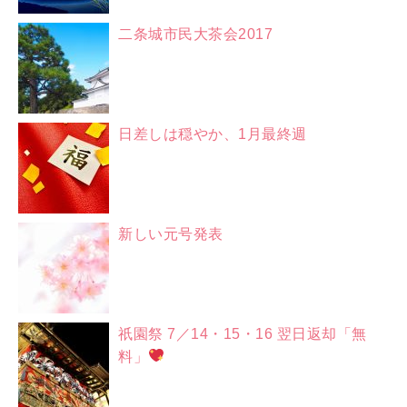
二条城市民大茶会2017
日差しは穏やか、1月最終週
新しい元号発表
祇園祭 7／14・15・16 翌日返却「無
料」