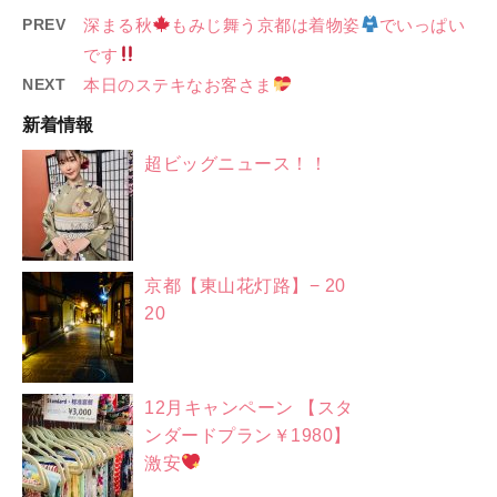
PREV
深まる秋
もみじ舞う京都は着物姿
でいっぱい
です
NEXT
本日のステキなお客さま
新着情報
超ビッグニュース！！
京都【東山花灯路】− 20
20
12月キャンペーン 【スタ
ンダードプラン￥1980】
激安