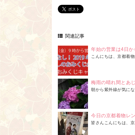
関連記事
年始の営業は4日か
こんにちは、京都着物
梅雨の晴れ間とあ
朝から紫外線が気にな
今日の京都着物レ
皆さんこんにちは、京