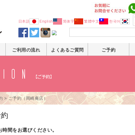
日本語
English
简体字
繁體中文
한국어
ご利用の流れ
よくあるご質問
ご予約
約
>
ご予約（岡崎庵店）
予約
お時間をお選びください。