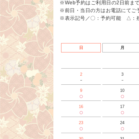
※Web予約はご利用日の2日前ま
※前日・当日の方はお電話にてご
※表示記号／〇：予約可能 △：
日
月
2
3
-
-
9
10
○
○
16
17
○
○
23
24
○
○
30
31