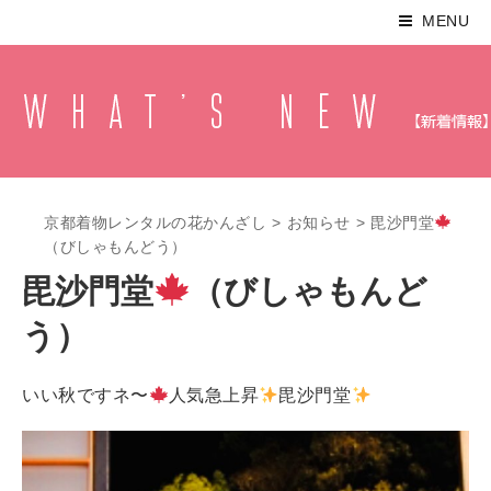
MENU
京都着物レンタルの花かんざし
>
お知らせ
>
毘沙門堂
（びしゃもんどう）
毘沙門堂
（びしゃもんど
う）
いい秋ですネ〜
人気急上昇
毘沙門堂