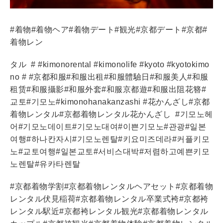
#
着物
#
着物ヘア
#
着物デート
#
観光
#
京都デート
#
京都
#
着物レン
タル
# #kimonorental #kimonolife #kyoto #kyotokimo
no # #
京都和服
#
和服出租
#
和服體驗日
#
和服美人
#
和服
租
赁
#
和服攝影
#
和服外套
#
和服京都遊
#
和服出阻花簪
#
교토
#
기모노
#kimonohanakanzashi #
花かんざし
#
京都
着物レンタル
#
京都着物レンタル花かんざし
#
기모노헤
어
#
기모노데이트
#
기모노대여
#
이쁜기모노
#
관광
#
일본
여행
#
하나칸자시
#
기모노렌탈
#
키요미즈데라
#
커플키모
노
#
교토여행
#
일본교토
#
서비스대박
#
저렴하고예쁜키모
노렌탈
#
유카타렌탈
#
京都
着物
学割
#
京都
着物レンタル
ヘアセット
#
京都
着物
レンタル
伏見稲荷
#
京都
着物レンタル
卒業式
袴
#
京都
袴
レンタル
駅近
#
京都
袴
レンタル
観光
#
京都
着物レンタル