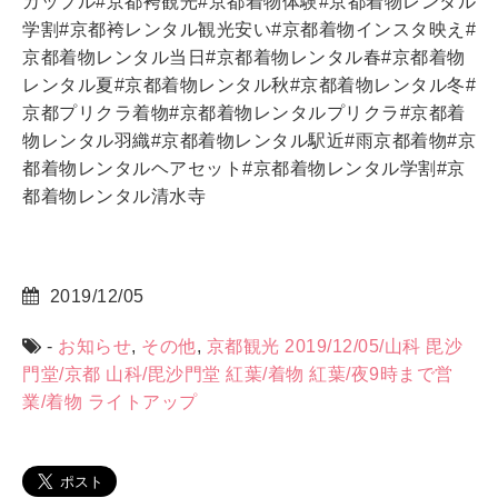
カップル
#
京都
袴
観光
#
京都
着物体験
#
京都
着物
レンタル
学割
#
京都
袴
レンタル
観光
安い
#
京都
着物
インスタ映え
#
京都
着物
レンタル
当日
#
京都
着物
レンタル
春
#
京都
着物
レンタル
夏
#
京都
着物
レンタル
秋
#
京都
着物
レンタル冬
#
京都
プリクラ
着物
#
京都
着物
レンタル
プリクラ
#
京都
着
物レンタル
羽織
#
京都
着物
レンタル
駅
近
#
雨
京都
着物
#
京
都
着物
レンタル
ヘアセット
#
京都
着物
レンタル
学割
#
京
都
着物
レンタル
清水寺
2019/12/05
-
お知らせ
,
その他
,
京都観光
2019/12/05/山科 毘沙
門堂/京都 山科/毘沙門堂 紅葉/着物 紅葉/夜9時まで営
業/着物 ライトアップ