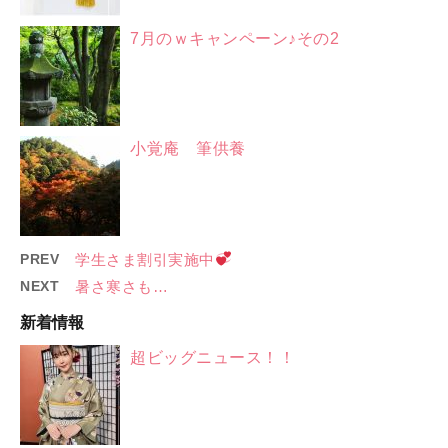
7月のｗキャンペーン♪その2
小覚庵 筆供養
PREV
学生さま割引実施中
NEXT
暑さ寒さも…
新着情報
超ビッグニュース！！