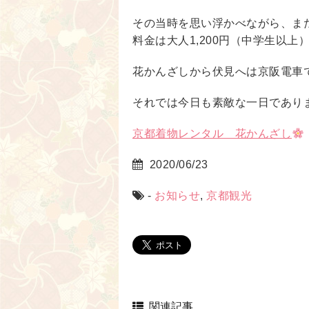
その当時を思い浮かべながら、ま
料金は大人1,200円（中学生以上
花かんざしから伏見へは京阪電車で1本
それでは今日も素敵な一日であり
京都着物レンタル 花かんざし
2020/06/23
-
お知らせ
,
京都観光
関連記事