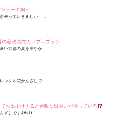
パンケーキ編～
ぎ去っていきましが、 …
夏の着物浴衣カップルプラン
暑い京都の夏を爽やか …
レンタル花かんざしで …
えてお出掛けすると素敵な出会いが待っている
ざしです&#x1f …