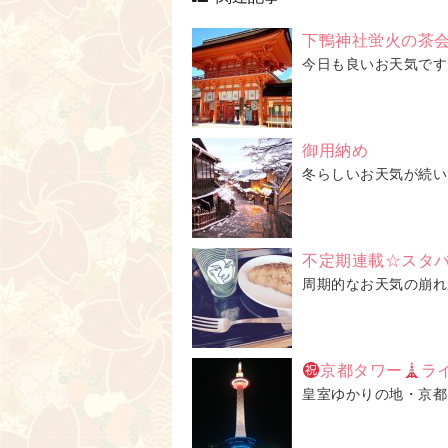
下鴨神社蛍火の茶
今日も良いお天気です
御用納め
冬らしいお天気が続い
不定期連載☆スタ
周期的なお天気の崩れ
京都タワー
ラ
皇室ゆかりの地・京都タワ