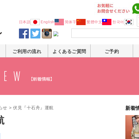
日本語
English
简体字
繁體中文
한국어
ご利用の流れ
よくあるご質問
ご予約
らせ
>
伏見『十石舟』運航
新着
航