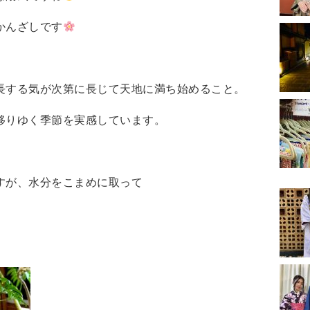
かんざしです
長する気が次第に長じて天地に満ち始めること。
移りゆく季節を実感しています。
すが、水分をこまめに取って