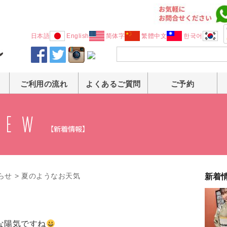
日本語
English
简体字
繁體中文
한국어
ご利用の流れ
よくあるご質問
ご予約
らせ
>
夏のようなお天気
新着
な陽気ですね