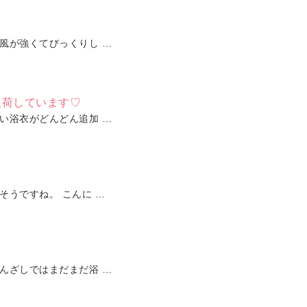
風が強くてびっくりし …
入荷しています♡
い浴衣がどんどん追加 …
そうですね。 こんに …
んざしではまだまだ浴 …