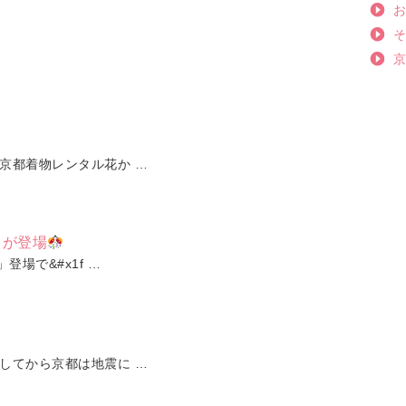
京都着物レンタル花か …
トが登場
登場で&#x1f …
してから京都は地震に …