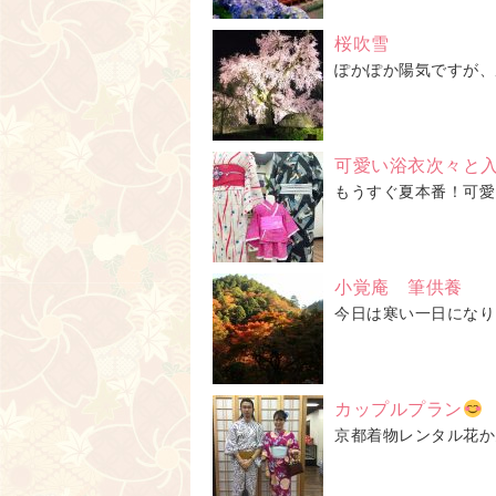
桜吹雪
ぽかぽか陽気ですが、
可愛い浴衣次々と
もうすぐ夏本番！可愛
小覚庵 筆供養
今日は寒い一日になり
カップルプラン
京都着物レンタル花か