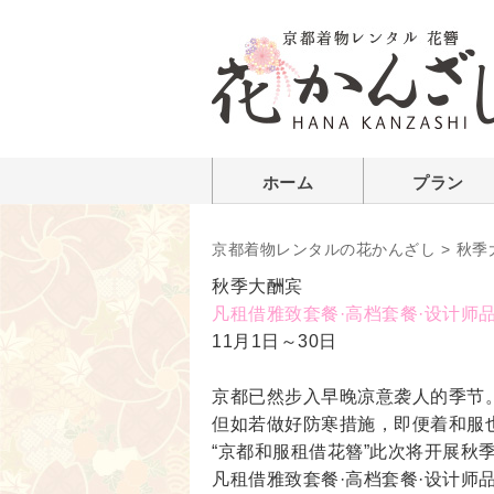
ホーム
プラン
京都着物レンタルの花かんざし
>
秋季
秋季大酬宾
凡租借雅致套餐·高档套餐·设计师
11月1日～30日
京都已然步入早晚凉意袭人的季节
但如若做好防寒措施，即便着和服
“京都和服租借花簪”此次将开展秋
凡租借雅致套餐·高档套餐·设计师