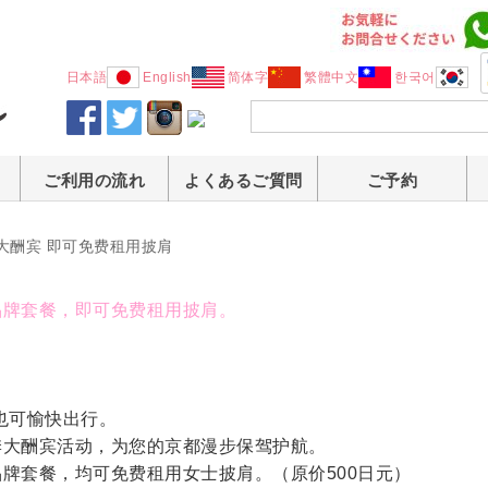
日本語
English
简体字
繁體中文
한국어
ご利用の流れ
よくあるご質問
ご予約
大酬宾 即可免费租用披肩
品牌套餐，即可免费租用披肩。
。
也可愉快出行。
季大酬宾活动，为您的京都漫步保驾护航。
品牌套餐，均可免费租用女士披肩。（原价500日元）