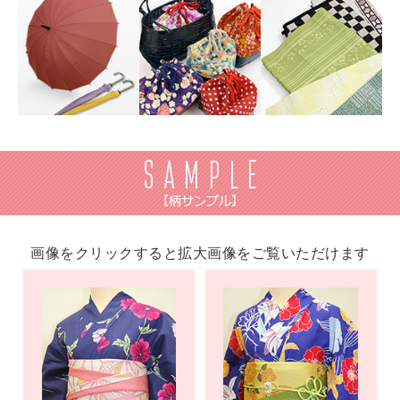
画像をクリックすると拡大画像をご覧いただけます