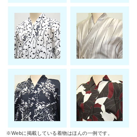
※Webに掲載している着物はほんの一例です。