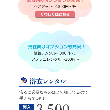
浴衣に必要なものは全て揃ってるので
手ぶらでOK！