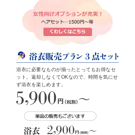
浴衣に必要なものが揃ったとってもお得なセ
ット。返却しなくてOKなので、時間を気にせ
ず浴衣を楽しめます。