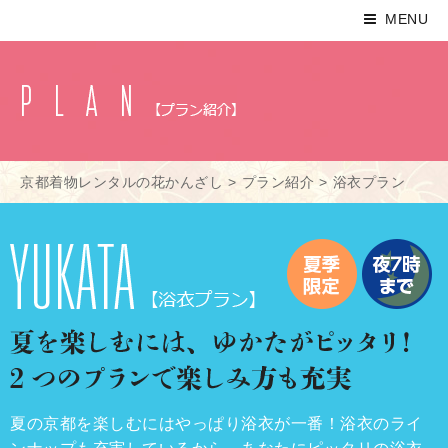
MENU
京都着物レンタルの花かんざし
>
プラン紹介
>
浴衣プラン
夏の京都を楽しむにはやっぱり浴衣が一番！浴衣のライ