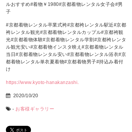
ルおすすめ
#
着物￥
1980#
京都着物レンタル女子会
#
男
子
#
京都着物レンタル卒業式袴
#
京都袴レンタル駅近
#
京都
袴レンタル観光
#
京都着物レンタルカップル
#
京都袴観
光
#
京都着物体験
#
京都着物レンタル学割
#
京都袴レンタ
ル観光安い
#
京都着物インスタ映え
#
京都着物レンタル
当日
#
京都着物レンタル安い
#
京都着物レンタル浴衣
#
京
都着物レンタル単衣夏着物
#
京都着物男子
#
持込み着付
け
https://www.kyoto-hanakanzashi.
2020/10/20
-
お客様ギャラリー