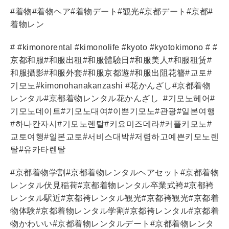
#
着物
#
着物ヘア
#
着物デート
#
観光
#
京都デート
#
京都
#
着物レン
# #kimonorental #kimonolife #kyoto #kyotokimono # #
京都和服
#
和服出租
#
和服體驗日
#
和服美人
#
和服租
赁
#
和服攝影
#
和服外套
#
和服京都遊
#
和服出阻花簪
#
교토
#
기모노
#kimonohanakanzashi #
花かんざし
#
京都着物
レンタル
#
京都着物レンタル花かんざし
#
기모노헤어
#
기모노데이트
#
기모노대여
#
이쁜기모노
#
관광
#
일본여행
#
하나칸자시
#
기모노렌탈
#
키요미즈데라
#
커플키모노
#
교토여행
#
일본교토
#
서비스대박
#
저렴하고예쁜키모노렌
탈
#
유카타렌탈
#
京都着物学割
#
京都着物レンタルヘアセット
#
京都着物
レンタル伏見稲荷
#
京都着物レンタル卒業式袴
#
京都袴
レンタル駅近
#
京都袴レンタル観光
#
京都袴観光
#
京都着
物体験
#
京都着物レンタル学割
#
京都袴レンタル
#
京都着
物かわいい
#
京都着物レンタルデート
#
京都着物レンタ