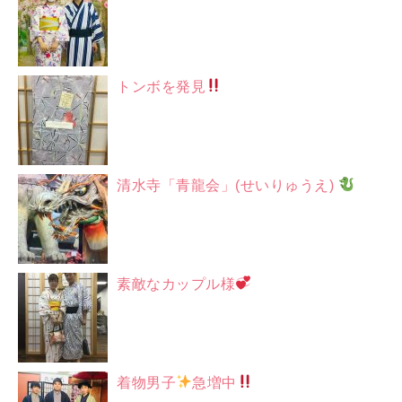
トンボを発見
清水寺「青龍会」(せいりゅうえ)
素敵なカップル様
着物男子
急増中