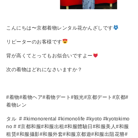
こんにちは〜京都着物レンタル花かんざしです
リピーターのお客様です
背が高くてとってもお似合いですよー
次の着物はどれになさいますか？
#
着物
#
着物ヘア
#
着物デート
#
観光
#
京都デート
#
京都
#
着物レン
タル
# #kimonorental #kimonolife #kyoto #kyotokimo
no # #
京都和服
#
和服出租
#
和服體驗日
#
和服美人
#
和服
租
赁
#
和服攝影
#
和服外套
#
和服京都遊
#
和服出阻花簪
#