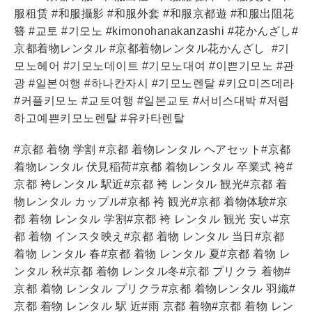
服租赁 #和服攝影 #和服外套 #和服京都遊 #和服出阻花
簪 #교토 #기모노 #kimonohanakanzashi #花かんざし#
京都着物レンタル #京都着物レンタル花かんざし
#기
모노헤어 #기모노데이트 #기모노대여 #이쁜기모노 #관
광 #일본여행 #하나칸자시 #기모노렌탈 #키요미즈데라
#커플키모노 #교토여행 #일본교토 #서비스대박 #저렴
하고예쁜키모노렌탈 #유카타렌탈
#京都 着物 学割 #京都 着物レンタル ヘアセット#京都
着物レンタル 伏見稲荷#京都 着物レンタル 卒業式 袴#
京都 袴レンタル 駅近#京都 袴 レンタル 観光#京都 着
物レンタル カップル#京都 袴 観光#京都 着物体験#京
都 着物 レンタル 学割#京都 袴 レンタル 観光 安い#京
都 着物 インスタ映え#京都 着物 レンタル 当日#京都
着物 レンタル 春#京都 着物 レンタル 夏#京都 着物 レ
ンタル 秋#京都 着物 レンタル冬#京都 プリクラ 着物#
京都 着物 レンタル プリクラ#京都 着物レンタル 羽織#
京都 着物 レンタル 駅 近#雨 京都 着物#京都 着物 レン