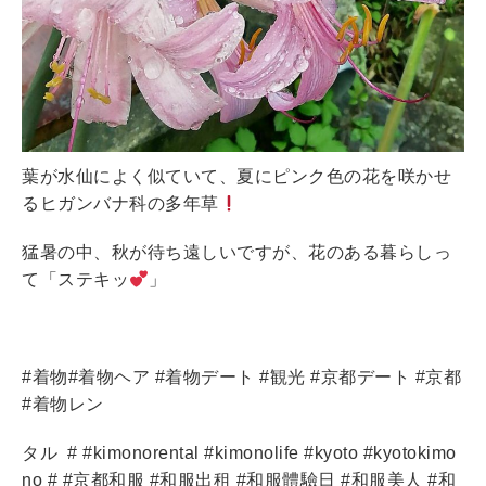
葉が水仙によく似ていて、夏にピンク色の花を咲かせ
るヒガンバナ科の多年草
猛暑の中、秋が待ち遠しいですが、花のある暮らしっ
て「ステキッ
」
#着物#着物ヘア #着物デート #観光 #京都デート #京都
#着物レン
タル
# #kimonorental #kimonolife #kyoto #kyotokimo
no # #京都和服 #和服出租 #和服體驗日 #和服美人 #和