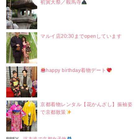
初寅大祭／鞍馬寺
マルイ店20:30までopenしています
happy birthday着物デート
京都着物レンタル【花かんざし】振袖姿
で京都散策
PREV
浴衣姿で京都女子旅