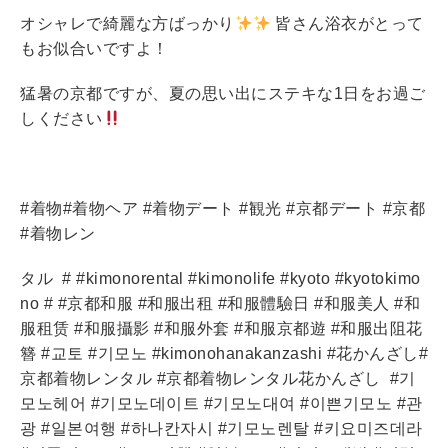
オシャレで綺麗な方ばっかり
皆さん浴衣がとって
もお似合いですよ！
猛暑の京都ですが、夏の思い出にステキな1日をお過ご
しください
#着物#着物ヘア #着物デート #観光 #京都デート #京都
#着物レン
タル
# #kimonorental #kimonolife #kyoto #kyotokimo
no # #京都和服 #和服出租 #和服體驗日 #和服美人 #和
服租赁 #和服攝影 #和服外套 #和服京都遊 #和服出阻花
簪 #교토 #기모노 #kimonohanakanzashi #花かんざし#
京都着物レンタル #京都着物レンタル花かんざし
#기
모노헤어 #기모노데이트 #기모노대여 #이쁜기모노 #관
광 #일본여행 #하나칸자시 #기모노렌탈 #키요미즈데라