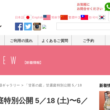
日本語
English
简体字
繁體中文
한국어
ご利用の流れ
よくあるご質問
ご予約
様ギャラリー
>
「甘茶の庭」甘露庭特別公開 5／18
新着
別公開 5／18 (土)〜6／