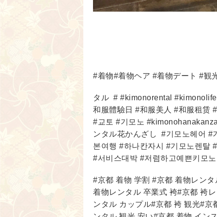
#着物#着物ヘア #着物デート #観光
タル
# #kimonorental #kimono
和服體驗日 #和服美人 #和服租赁 
#교토 #기모노 #kimonohanak
ンタル花かんざし
#기모노헤어 #
본여행 #하나칸자시 #기모노렌탈 
#서비스대박 #저렴하고예쁜키모노
#京都 着物 学割 #京都 着物レン
着物レンタル 卒業式 袴#京都 袴レ
ンタル カップル#京都 袴 観光#京
ンタル 観光 安い#京都 着物 イン