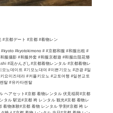
 #京都デート #京都 #着物レン
life #kyoto #kyotokimono # #京都和服 #和服出租 #
#和服攝影 #和服外套 #和服京都遊 #和服出阻花簪
anzashi #花かんざし#京都着物レンタル #京都着物レ
기모노데이트 #기모노대여 #이쁜기모노 #관광 #일
#키요미즈데라 #커플키모노 #교토여행 #일본교토
렌탈 #유카타렌탈
タル ヘアセット#京都 着物レンタル 伏見稲荷#京都
ンタル 駅近#京都 袴 レンタル 観光#京都 着物レ
都 着物体験#京都 着物 レンタル 学割#京都 袴 レ
スタ映え#京都 着物 レンタル 当日#京都 着物 レン