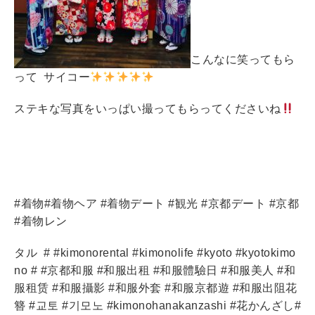
こんなに笑ってもら
って サイコー
ステキな写真をいっぱい撮ってもらってくださいね
#着物#着物ヘア #着物デート #観光 #京都デート #京都
#着物レン
タル
# #kimonorental #kimonolife #kyoto #kyotokimo
no # #京都和服 #和服出租 #和服體驗日 #和服美人 #和
服租赁 #和服攝影 #和服外套 #和服京都遊 #和服出阻花
簪 #교토 #기모노 #kimonohanakanzashi #花かんざし#