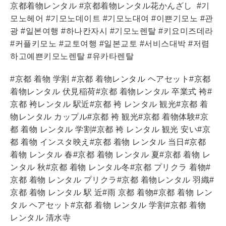
京都着物レンタル #京都着物レンタル花かんざし
#기
모노헤어 #기모노데이트 #기모노대여 #이쁜기모노 #관
광 #일본여행 #하나칸자시 #기모노렌탈 #키요미즈데라
#커플키모노 #교토여행 #일본교토 #서비스대박 #저렴
하고예쁜키모노렌탈 #유카타렌탈
#京都 着物 学割 #京都 着物レンタル ヘアセット#京都
着物レンタル 伏見稲荷#京都 着物レンタル 卒業式 袴#
京都 袴レンタル 駅近#京都 袴 レンタル 観光#京都 着
物レンタル カップル#京都 袴 観光#京都 着物体験#京
都 着物 レンタル 学割#京都 袴 レンタル 観光 安い#京
都 着物 インスタ映え#京都 着物 レンタル 当日#京都
着物 レンタル 春#京都 着物 レンタル 夏#京都 着物 レ
ンタル 秋#京都 着物 レンタル冬#京都 プリクラ 着物#
京都 着物 レンタル プリクラ#京都 着物レンタル 羽織#
京都 着物 レンタル 駅 近#雨 京都 着物#京都 着物 レン
タル ヘアセット#京都 着物 レンタル 学割#京都 着物
レンタル 清水寺