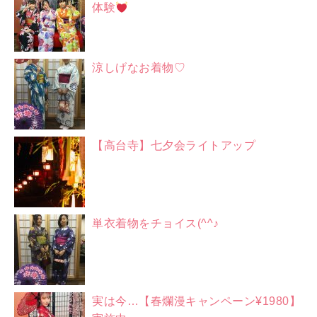
体験
涼しげなお着物♡
【高台寺】七夕会ライトアップ
単衣着物をチョイス(^^♪
実は今…【春爛漫キャンペーン¥1980】