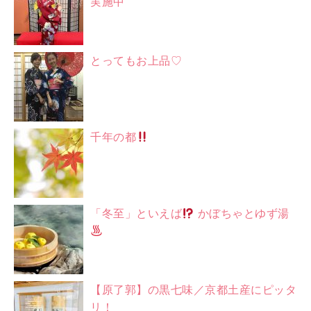
実施中
とってもお上品♡
千年の都
「冬至」といえば
かぼちゃとゆず湯
【原了郭】の黒七味／京都土産にピッタ
リ！