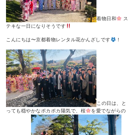
着物日和
ス
テキな一日になりそうです
こんにちは〜京都着物レンタル花かんざしです
！
この日は、と
っても穏やかなポカポカ陽気で、桜
を愛でながらの