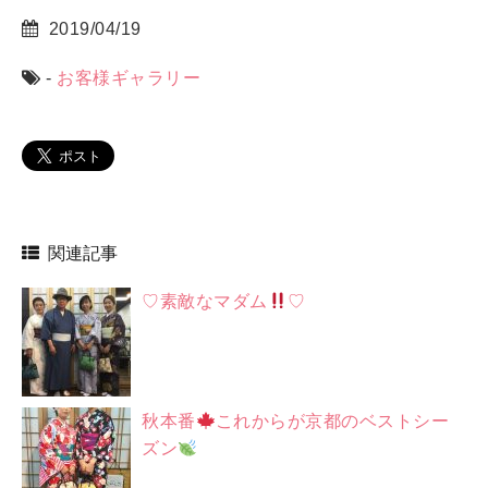
2019/04/19
-
お客様ギャラリー
関連記事
♡素敵なマダム
♡
秋本番
これからが京都のベストシー
ズン