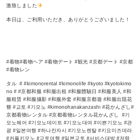
激致しました
本日は、ご利用いただき、ありがとうございました！
#着物#着物ヘア #着物デート #観光 #京都デート #京都
#着物レン
タル
# #kimonorental #kimonolife #kyoto #kyotokimo
no # #京都和服 #和服出租 #和服體驗日 #和服美人 #和
服租赁 #和服攝影 #和服外套 #和服京都遊 #和服出阻花
簪 #교토 #기모노 #kimonohanakanzashi #花かんざし#
京都着物レンタル #京都着物レンタル花かんざし
#기
모노헤어 #기모노데이트 #기모노대여 #이쁜기모노 #관
광 #일본여행 #하나칸자시 #기모노렌탈 #키요미즈데라
#커플키모노 #교토여행 #일본교토 #서비스대박 #저렴