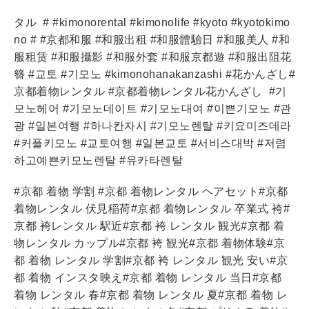
タル
# #kimonorental #kimonolife #kyoto #kyotokimo
no # #京都和服 #和服出租 #和服體驗日 #和服美人 #和
服租赁 #和服攝影 #和服外套 #和服京都遊 #和服出阻花
簪 #교토 #기모노 #kimonohanakanzashi #花かんざし#
京都着物レンタル #京都着物レンタル花かんざし
#기
모노헤어 #기모노데이트 #기모노대여 #이쁜기모노 #관
광 #일본여행 #하나칸자시 #기모노렌탈 #키요미즈데라
#커플키모노 #교토여행 #일본교토 #서비스대박 #저렴
하고예쁜키모노렌탈 #유카타렌탈
#京都 着物 学割 #京都 着物レンタル ヘアセット#京都
着物レンタル 伏見稲荷#京都 着物レンタル 卒業式 袴#
京都 袴レンタル 駅近#京都 袴 レンタル 観光#京都 着
物レンタル カップル#京都 袴 観光#京都 着物体験#京
都 着物 レンタル 学割#京都 袴 レンタル 観光 安い#京
都 着物 インスタ映え#京都 着物 レンタル 当日#京都
着物 レンタル 春#京都 着物 レンタル 夏#京都 着物 レ