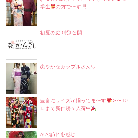
学生
の方で〜す
初夏の庭 特別公開
爽やかなカップルさん♡
豊富にサイズが揃ってま〜す
S〜10
Ｌまで新作続々入荷中
冬の訪れを感じ