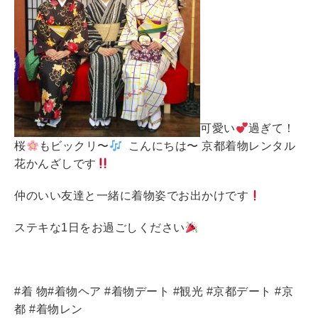
可愛い
過ぎて！
桜
もビックリ〜
こんにちは〜 京都着物レンタル
花かんざしです
仲のいい友達と一緒に着物姿でお出かけです
ステキな1日をお過ごしください
#着 物#着物ヘア #着物デート #観光 #京都デート #京
都 #着物レン