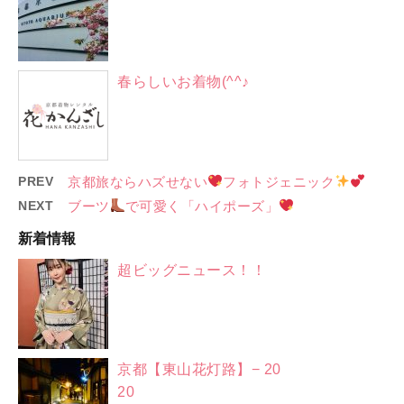
春らしいお着物(^^♪
PREV
京都旅ならハズせない
フォトジェニック
NEXT
ブーツ
で可愛く「ハイポーズ」
新着情報
超ビッグニュース！！
京都【東山花灯路】− 20
20