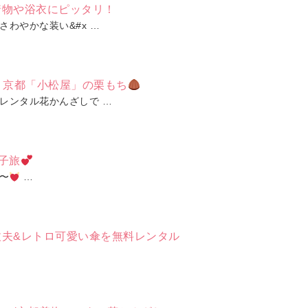
着物や浴衣にピッタリ！
わやかな装い&#x …
京都「小松屋」の栗もち
レンタル花かんざしで …
子旅
〜
…
丈夫&レトロ可愛い傘を無料レンタル