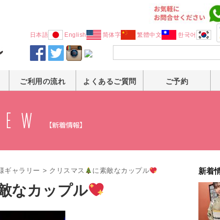
日本語
English
简体字
繁體中文
한국어
ご利用の流れ
よくあるご質問
ご予約
様ギャラリー
>
クリスマス
に素敵なカップル
新着
敵なカップル