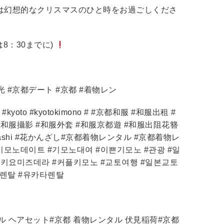
は幻想的なクリスマスのひと時をお過ごしくださ
8：30までに)
光 #京都デート #京都 #着物レン
life #kyoto #kyotokimono # #京都和服 #和服出租 #
#和服攝影 #和服外套 #和服京都遊 #和服出阻花簪
anzashi #花かんざし#京都着物レンタル #京都着物レ
기모노데이트 #기모노대여 #이쁜기모노 #관광 #일
#키요미즈데라 #커플키모노 #교토여행 #일본교토
렌탈 #유카타렌탈
タル ヘアセット#京都 着物レンタル 伏見稲荷#京都