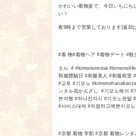
かわいい着物姿で、今日いちにち
い！
夜9時まで営業しております(返却は
#着 物#着物ヘア #着物デート #観
タル
# #kimonorental #kimono
和服體驗日 #和服美人 #和服租赁 
#교토 #기모노 #kimonohanak
ンタル花かんざし
#기모노헤어 #
본여행 #하나칸자시 #기모노렌탈 
#서비스대박 #저렴하고예쁜키모노
#京都 着物 学割 #京都 着物レン