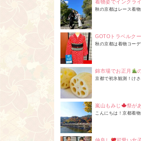
着物姿でインクライ
秋の京都はレース着物
GOTOトラベルク
秋の京都は着物コーデ
錦市場でお正月
京都で初氷観測！けさ
嵐山もみじ
祭が
こんにちは！京都着物
仲良し
可愛い女