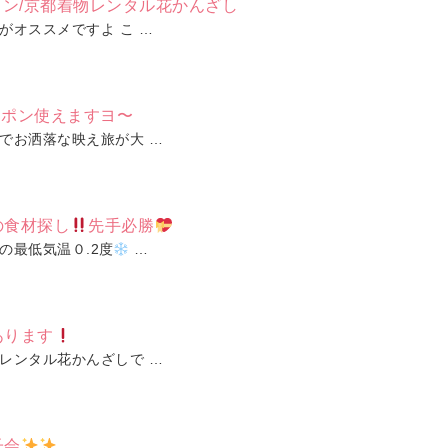
ン/京都着物レンタル花かんざし
がオススメですよ こ …
ーポン使えますヨ〜
でお洒落な映え旅が大 …
の食材探し
先手必勝
の最低気温０.2度
…
あります
レンタル花かんざしで …
子会