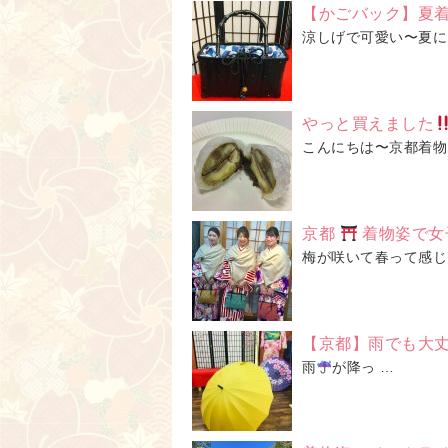
【かごバック】夏
涼しげで可愛い〜夏にさ
やっと買えました
こんにちは〜京都着物
京都
着物姿で女
梅が咲いて春って感じ
【京都】雨でも大
雨
が降っ …