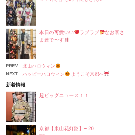
本日の可愛いい
ラブラブ
なお客さ
ま達で〜す
PREV
北山ハロウィン
NEXT
ハッピーハロウィン
ようこそ京都へ
新着情報
超ビッグニュース！！
京都【東山花灯路】− 20