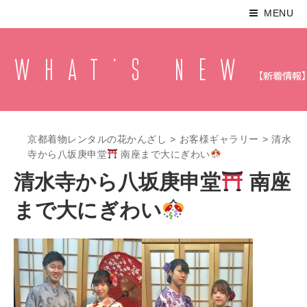
MENU
京都着物レンタルの花かんざし
>
お客様ギャラリー
>
清水
寺から八坂庚申堂
南座まで大にぎわい
清水寺から八坂庚申堂
南座
まで大にぎわい