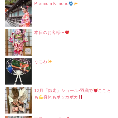
Premium Kimono
本日のお客様〜
うちわ
12月「師走」ショール•羽織で
こころ
も
身体もポッカポカ