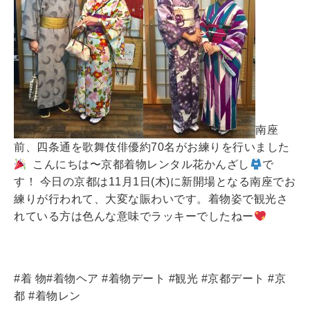
南座
前、四条通を歌舞伎俳優約70名がお練りを行いました
こんにちは〜京都着物レンタル花かんざし
で
す！ 今日の京都は11月1日(木)に新開場となる南座でお
練りが行われて、大変な賑わいです。着物姿で観光さ
れている方は色んな意味でラッキーでしたねー
#着 物#着物ヘア #着物デート #観光 #京都デート #京
都 #着物レン