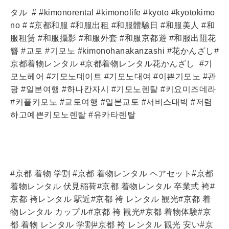
タル
# #kimonorental #kimonolife #kyoto #kyotokimo
no # #京都和服 #和服出租 #和服體驗日 #和服美人 #和
服租赁 #和服攝影 #和服外套 #和服京都遊 #和服出阻花
簪 #교토 #기모노 #kimonohanakanzashi #花かんざし#
京都着物レンタル #京都着物レンタル花かんざし
#기
모노헤어 #기모노데이트 #기모노대여 #이쁜기모노 #관
광 #일본여행 #하나칸자시 #기모노렌탈 #키요미즈데라
#커플키모노 #교토여행 #일본교토 #서비스대박 #저렴
하고예쁜키모노렌탈 #유카타렌탈
#京都 着物 学割 #京都 着物レンタル ヘアセット#京都
着物レンタル 伏見稲荷#京都 着物レンタル 卒業式 袴#
京都 袴レンタル 駅近#京都 袴 レンタル 観光#京都 着
物レンタル カップル#京都 袴 観光#京都 着物体験#京
都 着物 レンタル 学割#京都 袴 レンタル 観光 安い#京