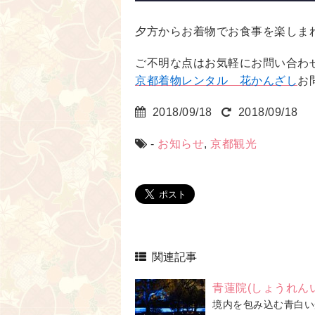
夕方からお着物でお食事を楽しま
ご不明な点はお気軽にお問い合わ
京都着物レンタル 花かんざし
お
2018/09/18
2018/09/18
-
お知らせ
,
京都観光
関連記事
青蓮院(しょうれん
境内を包み込む青白い