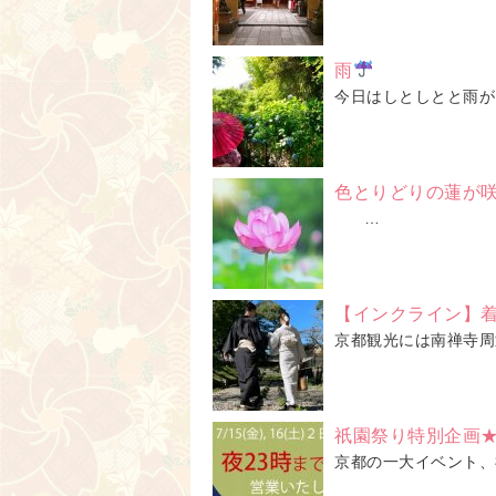
雨
今日はしとしとと雨が
色とりどりの蓮が
…
【インクライン】
京都観光には南禅寺周
祇園祭り特別企画
京都の一大イベント、