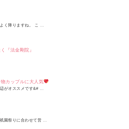
よく降りますね。 こ …
咲く『法金剛院』
着物カップルに大人気
辺がオススメです&# …
★
祇園祭りに合わせて営 …