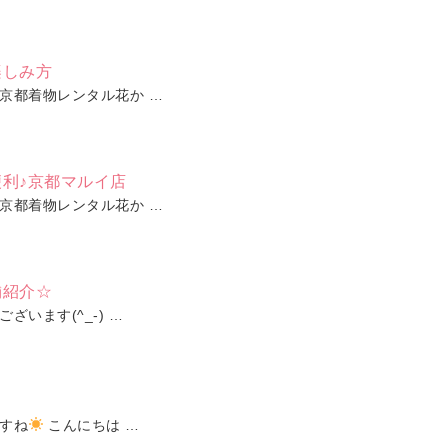
楽しみ方
京都着物レンタル花か …
利♪京都マルイ店
京都着物レンタル花か …
舗紹介☆
ざいます(^_-) …
すね
こんにちは …