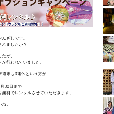
かんざしです。
されましたか？
したが、
トが行われていました。
来週末も3連休という方が
月30日まで
を無料でレンタルさせていただきます。
いね。