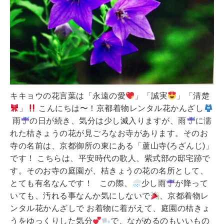
キキョウの花言葉は「永遠の愛
」「誠実
」「清楚
」
こんにちは〜！京都着物レンタル花かんざし
雨
の日が続き、気分は少し滅入りますが、雨
に濡
れた桔きょうの花が見ごろなお寺があります。そのお
寺の名前は、京都御所の東にある「蘆山寺(ろざんじ)」
です！ こちらは、平安時代の歌人、紫式部の邸宅跡で
す。そのお寺の庭園が、桔きょうの花の名所として、
とても有名なんです！ この際、
少し雨
が降って
いても、汚れる事なんか気にしないで
、京都着物レ
ンタル花かんざしで お着物に着がえて、庭園の桔きょ
うをゆっくりした気分
で、ながめるのもいいもの