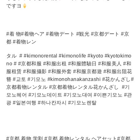
ですヨ
#着 物#着物ヘア #着物デート #観光 #京都デート #京
都 #着物レン
タル
# #kimonorental #kimonolife #kyoto #kyotokimo
no # #京都和服 #和服出租 #和服體驗日 #和服美人 #和
服租赁 #和服攝影 #和服外套 #和服京都遊 #和服出阻花
簪 #교토 #기모노 #kimonohanakanzashi #花かんざし#
京都着物レンタル #京都着物レンタル花かんざし
#기
모노헤어 #기모노데이트 #기모노대여 #이쁜기모노 #관
광 #일본여행 #하나칸자시 #기모노렌탈
#京都 着物 学割 #京都 着物レンタル ヘアセット#京都