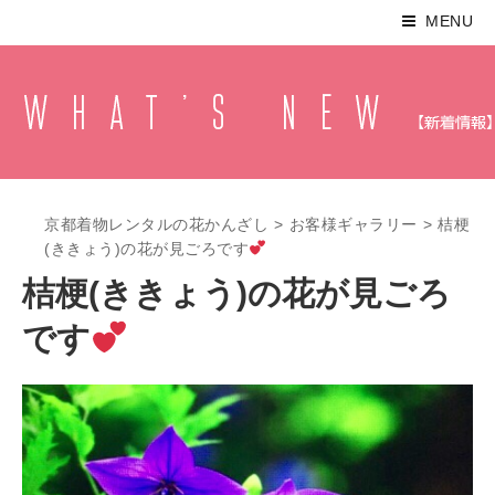
MENU
京都着物レンタルの花かんざし
>
お客様ギャラリー
>
桔梗
(ききょう)の花が見ごろです
桔梗(ききょう)の花が見ごろ
です