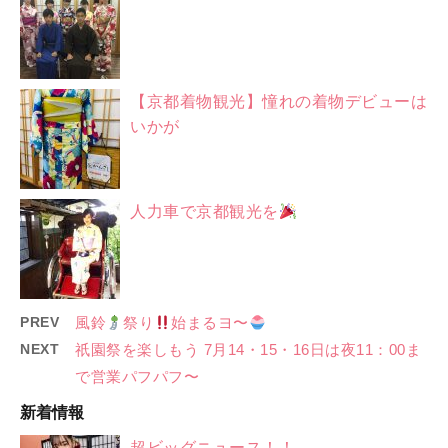
【京都着物観光】憧れの着物デビューは
いかが
人力車で京都観光を
PREV
風鈴
祭り
始まるヨ〜
NEXT
祇園祭を楽しもう 7月14・15・16日は夜11：00ま
で営業パフパフ〜
新着情報
超ビッグニュース！！