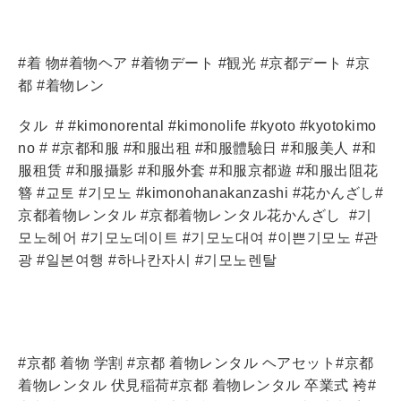
#着 物#着物ヘア #着物デート #観光 #京都デート #京
都 #着物レン
タル
# #kimonorental #kimonolife #kyoto #kyotokimo
no # #京都和服 #和服出租 #和服體驗日 #和服美人 #和
服租赁 #和服攝影 #和服外套 #和服京都遊 #和服出阻花
簪 #교토 #기모노 #kimonohanakanzashi #花かんざし#
京都着物レンタル #京都着物レンタル花かんざし
#기
모노헤어 #기모노데이트 #기모노대여 #이쁜기모노 #관
광 #일본여행 #하나칸자시 #기모노렌탈
#京都 着物 学割 #京都 着物レンタル ヘアセット#京都
着物レンタル 伏見稲荷#京都 着物レンタル 卒業式 袴#