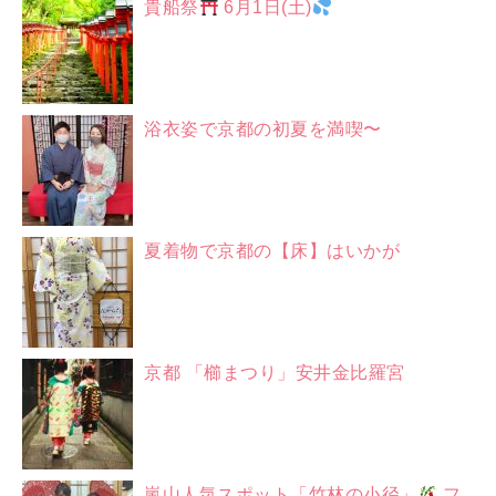
貴船祭
6月1日(土)
浴衣姿で京都の初夏を満喫〜
夏着物で京都の【床】はいかが
京都 「櫛まつり」安井金比羅宮
嵐山人気スポット「竹林の小径」
フ