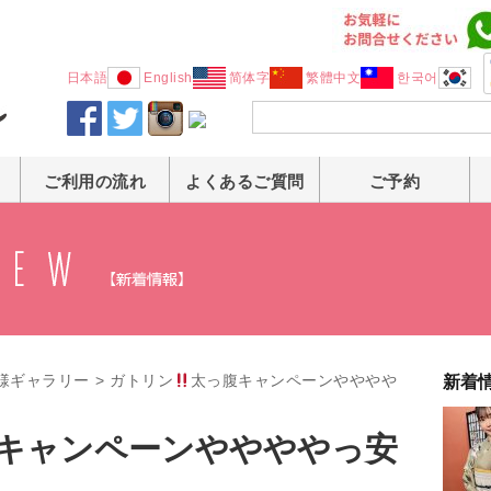
日本語
English
简体字
繁體中文
한국어
ご利用の流れ
よくあるご質問
ご予約
様ギャラリー
>
ガトリン
太っ腹キャンペーンやややや
新着
キャンペーンややややっ安