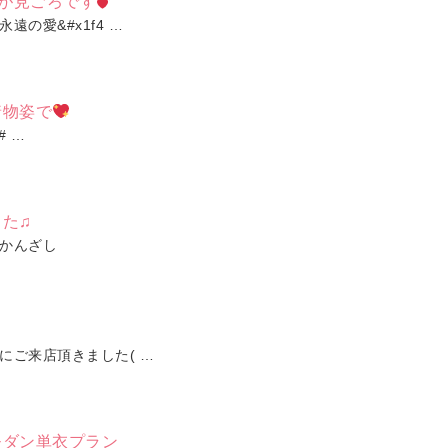
花が見ごろです
遠の愛&#x1f4 …
着物姿で
# …
た♫
かんざし
にご来店頂きました( …
モダン単衣プラン