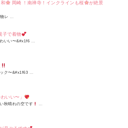
日和
岡崎 ！南禅寺！インクラインも桜
が絶景
物レ …
親子で着物
いい〜&#x1f6 …
定
〜&#x1f63 …
かわいい〜」
い秋晴れの空です
…