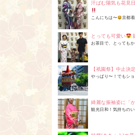
汗ばむ陽気も花見
こんにちは〜
京都着
とっても可愛い
お茶目で、とってもかわ
【祇園祭】中止決
やっぱり〜！でもショック
綺麗な振袖姿に「
観光日和！気持ちのい