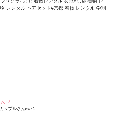
 プリクラ#京都 着物レンタル 羽織#京都 着物 レ
着物 レンタル ヘアセット#京都 着物 レンタル 学割
さん♡
ップルさん&#x1 …