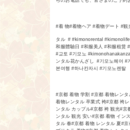
らのお電話でも、皆さまのご予約
#着 物#着物ヘア #着物デート #観
タル
# #kimonorental #kimono
和服體驗日 #和服美人 #和服租赁 
#교토 #기모노 #kimonohanak
ンタル花かんざし
#기모노헤어 #
본여행 #하나칸자시 #기모노렌탈
#京都 着物 学割 #京都 着物レン
着物レンタル 卒業式 袴#京都 袴レ
ンタル カップル#京都 袴 観光#京
ンタル 観光 安い#京都 着物 イン
タル 春#京都 着物 レンタル 夏#