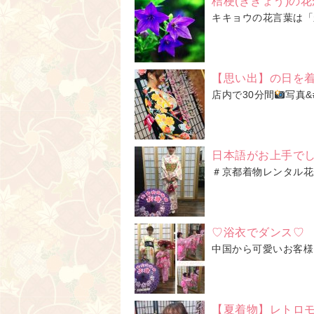
桔梗(ききょう)の
キキョウの花言葉は「永
【思い出】の日を
店内で30分間
写真&
日本語がお上手でし
＃京都着物レンタル花
♡浴衣でダンス♡
中国から可愛いお客様
【夏着物】レトロ