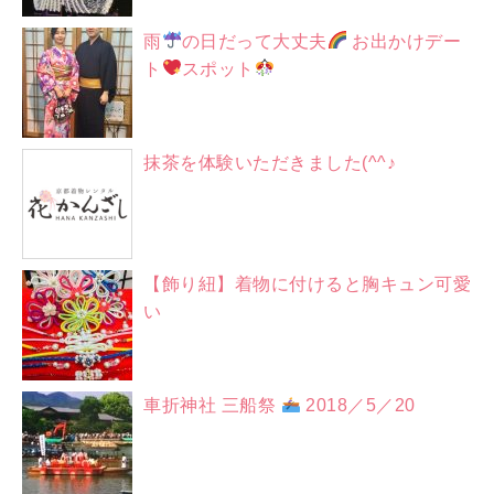
雨
の日だって大丈夫
お出かけデー
ト
スポット
抹茶を体験いただきました(^^♪
【飾り紐】着物に付けると胸キュン可愛
い
車折神社 三船祭
2018／5／20