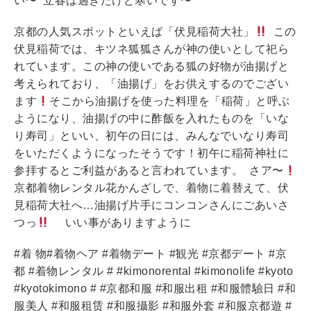
い〜 立春は過ぎたけど寒いです〜
京都の人気スポットといえば「伏見稲荷大社」
この
伏見稲荷では、キツネ狐狐さんが神の使いとして祀ら
れています。この神の使いである狐の好物が油揚げと
考えられており、「油揚げ」をお供えするのでござい
ます
そこから油揚げを使った料理を「稲荷」と呼ぶ
ようになり、油揚げの中に酢飯を入れたものを「いな
り寿司」といい、初午の日には、みんなでいなり寿司
をいただくようになったそうです！初午に稲荷神社に
参拝するとご利益があると言われています。 さア〜
京都着物レンタル花かんざしで、着物に着替えて、伏
見稲荷大社へ…油揚げ片手にコンコンさんにごあいさ
つっ
いい事がありますように
#着 物#着物ヘア #着物デート #観光 #京都デート #京
都 #着物レンタル # #kimonorental #kimonolife #kyoto
#kyotokimono # #京都和服 #和服出租 #和服體驗日 #和
服美人 #和服租赁 #和服攝影 #和服外套 #和服京都遊 #