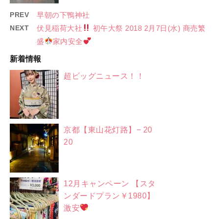
PREV
早朝の下鴨神社
NEXT
伏見稲荷大社
初午大祭 2018 2月7日(水) 商売繁
盛
家内安全
新着情報
超ビッグニュース！！
京都【東山花灯路】− 20
20
12月キャンペーン 【スタ
ンダードプラン￥1980】
激安