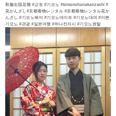
和服出阻花簪 #교토 #기모노 #kimonohanakanzashi #
花かんざし#京都着物レンタル #京都着物レンタル花か
んざし #기모노헤어 #기모노데이트 #기모노대여 #이쁜
기모노 #관광 #일본여행 #하나칸자시 #기모노렌탈