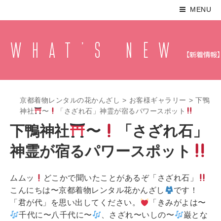
MENU
京都着物レンタルの花かんざし
>
お客様ギャラリー
>
下鴨
神社
〜
「さざれ石」神霊が宿るパワースポット
下鴨神社
〜
「さざれ石」
神霊が宿るパワースポット
ムムッ
どこかで聞いたことがあるぞ「さざれ石」
こんにちは〜京都着物レンタル花かんざし
です！
「君が代」を思い出してください。
「きみがよは〜
千代に〜八千代に〜
、さざれ〜いしの〜
巌とな