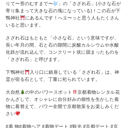
りて〜苔のむすまで〜
」の「さざれ石」(小さな石が
寄り集まって大きな石の塊になっている)！この石が下
鴨神社
にあるんです！へエ〜ッと思う人もたくさん
いると思います。
さざれ石はもともと「小さな石」という意味ですが、
長い年月の間、石と石の隙間に炭酸カルシウムや水酸
化鉄が流れ込んで、コンクリート状に固まったものを
「さざれ石」と呼びます。
下鴨神社
入り口に鎮座している「さざれ石」は、神
霊が宿る石として、丁重に祀られています。
大自然
の中のパワースポット
京都着物レンタル花
かんざしで、オシャレに自分好みの個性を生かした着
物に着替えて、パワー全開で京都散策をお楽しみくだ
さい
#着 物#着物ヘア #着物デート #観光 #京都デート #京