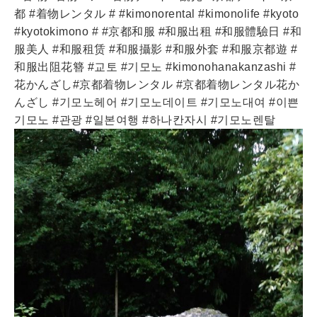
都 #着物レンタル # #kimonorental #kimonolife #kyoto
#kyotokimono # #京都和服 #和服出租 #和服體驗日 #和
服美人 #和服租赁 #和服攝影 #和服外套 #和服京都遊 #
和服出阻花簪 #교토 #기모노 #kimonohanakanzashi #
花かんざし#京都着物レンタル #京都着物レンタル花か
んざし #기모노헤어 #기모노데이트 #기모노대여 #이쁜
기모노 #관광 #일본여행 #하나칸자시 #기모노렌탈