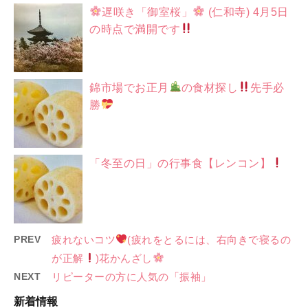
遅咲き「御室桜」
(仁和寺) 4月5日
の時点で満開です
錦市場でお正月
の食材探し
先手必
勝
「冬至の日」の行事食【レンコン】
PREV
疲れないコツ
(疲れをとるには、右向きで寝るの
が正解
)花かんざし
NEXT
リピーターの方に人気の「振袖」
新着情報