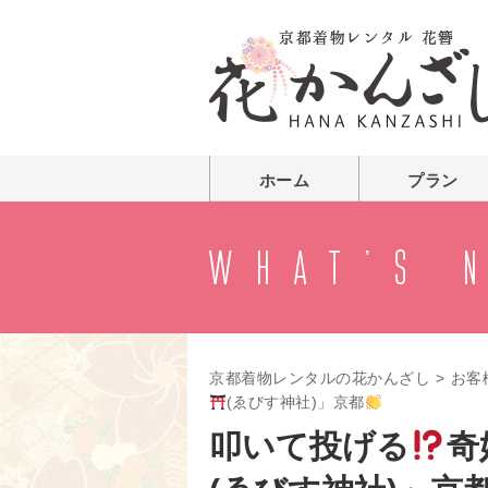
ホーム
プラン
京都着物レンタルの花かんざし
>
お客
(ゑびす神社)」京都
叩いて投げる
奇