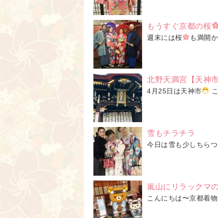
もうすぐ京都の桜
週末には桜
も満開か
北野天満宮【天神
4月25日は天神市
こ
雪もチラチラ
今日は雪も少しちらつ
嵐山にリラックマ
こんにちは〜京都着物