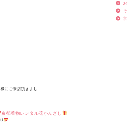
体様にご来店頂きまし …
京都着物レンタル花かんざし
り
…