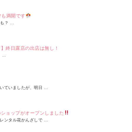
も満開です
も？ …
市】終日露店の出店は無し！
 …
いていましたが、明日 …
のショップがオープンしました
レンタル花かんざしで …