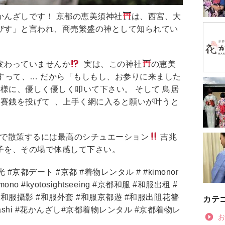
かんざしです！ 京都の恵美須神社
は、西宮、大
びす」と言われ、商売繁盛の神として知られてい
変わっていませんか
実は、この神社
の恵美
すって、… だから「もしもし、お参りに来ました
様に、優しく優しく叩いて下さい。 そして 鳥居
お賽銭を投げて 、上手く網に入ると願いが叶うと
で散策するには最高のシチュエーション
吉兆
子を、その場で体感して下さい。
 #京都デート #京都 #着物レンタル # #kimonor
otokimono #kyotosightseeing #京都和服 #和服出租 #
#和服攝影 #和服外套 #和服京都遊 #和服出阻花簪
カテ
anzashi #花かんざし#京都着物レンタル #京都着物レ