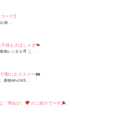
子コーデ】
お揃 …
お子様も大はしゃぎ
着物レンタル
こ …
プ行動におススメ〜
物&#x1f45 …
な「帯結び」
のご紹介で〜す