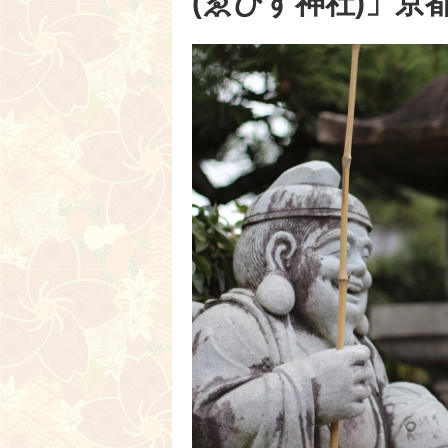
(ゑびす神社)」京