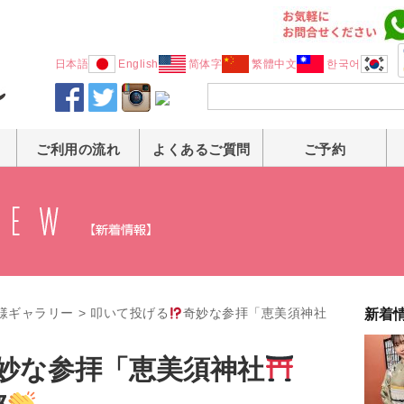
日本語
English
简体字
繁體中文
한국어
ご利用の流れ
よくあるご質問
ご予約
様ギャラリー
>
叩いて投げる
奇妙な参拝「恵美須神社
新着
妙な参拝「恵美須神社