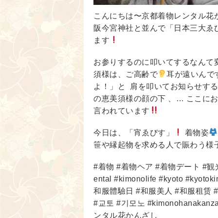
こんにちは〜京都着物レンタル花
阪今宮神社と並んで「日本三大ゑ
ます
お参りするのに叩いてするなんて
須様は、ご高齢で
耳が遠いんで
よ！」と 肩を叩いてお知らせする
の恵美須様の顔の下 、… ここに
言われています
今日は、「宵ゑびす」
着物姿
笹や縁起物を求める人で賑わう様
#着物 #着物ヘア #着物デート #観光
ental #kimonolife #kyoto #ky
和服體驗日 #和服美人 #和服租赁 
#교토 #기모노 #kimonohanak
ンタル花かんざし