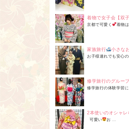
着物で女子会【双
京都で可愛く
着物は
家族旅行
小さな
お子様連れでも安心の
修学旅行のグルー
修学旅行の体験学習に、着
2本使いのオシャレ
可愛い
お …