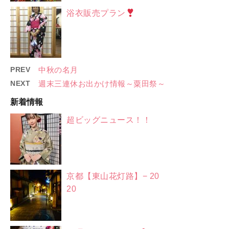
浴衣販売プラン
PREV
中秋の名月
NEXT
週末三連休お出かけ情報～粟田祭～
新着情報
超ビッグニュース！！
京都【東山花灯路】− 20
20