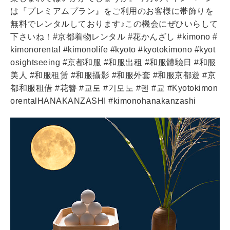
は『プレミアムプラン』をご利用のお客様に帯飾りを
無料でレンタルしております♪この機会にぜひいらして
下さいね！#京都着物レンタル #花かんざし #kimono #
kimonorental #kimonolife #kyoto #kyotokimono #kyot
osightseeing #京都和服 #和服出租 #和服體驗日 #和服
美人 #和服租赁 #和服攝影 #和服外套 #和服京都遊 #京
都和服租借 #花簪 #교토 #기모노 #렌 #교 #Kyotokimon
orentalHANAKANZASHI #kimonohanakanzashi