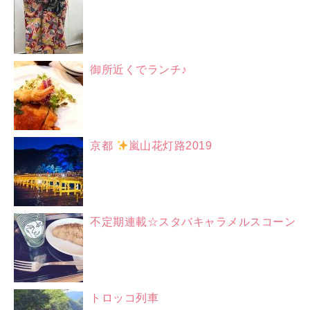
御所近くでランチ♪
京都
嵐山花灯路2019
不定期連載☆スタバキャラメルスコーン
トロッコ列車