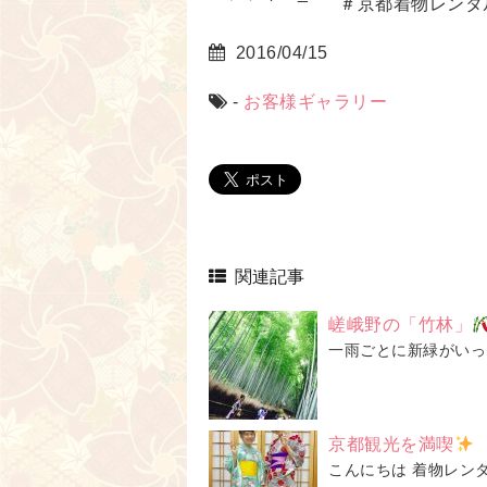
＃京都着物レンタ
2016/04/15
-
お客様ギャラリー
関連記事
嵯峨野の「竹林」
一雨ごとに新緑がいっ
京都観光を満喫
こんにちは 着物レン