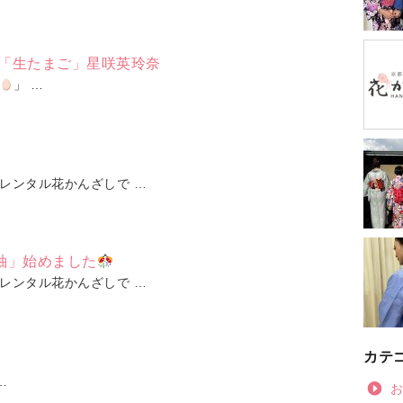
で「生たまご」星咲英玲奈
」 …
レンタル花かんざしで …
袖」始めました
レンタル花かんざしで …
カテ
…