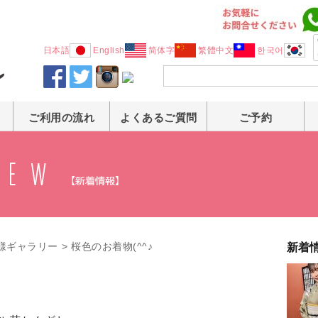
日本語
English
简体字
繁體中文
한국어
ご利用の流れ
よくあるご質問
ご予約
様ギャラリー
>
桜色のお着物(^^♪
新着