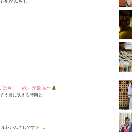
ル花かんざし
は今、「緑」が最高〜
そう目に映える時期と …
タル花かんざしです
…