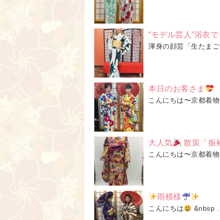
“モデル芸人”浴衣
渾身の顔芸「生たまご
本日のお客さま
こんにちは〜京都着物
大人気
散策「振
こんにちは〜京都着物
雨模様
こんにちは
&nbsp 