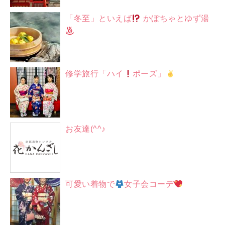
「冬至」といえば
かぼちゃとゆず湯
修学旅行「ハイ
ポーズ」
お友達(^^♪
可愛い着物で
女子会コーデ