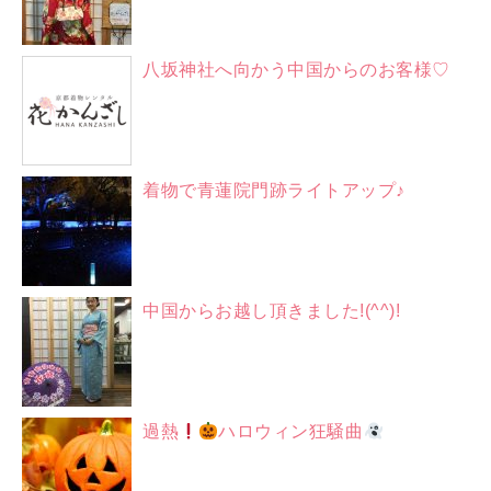
八坂神社へ向かう中国からのお客様♡
着物で青蓮院門跡ライトアップ♪
中国からお越し頂きました!(^^)!
過熱
ハロウィン狂騒曲