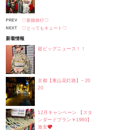
PREV
♡新婚旅行♡
NEXT
♡とってもキュート♡
新着情報
超ビッグニュース！！
京都【東山花灯路】− 20
20
12月キャンペーン 【スタ
ンダードプラン￥1980】
激安