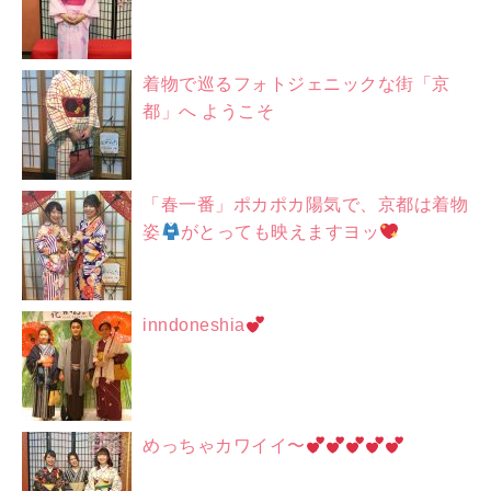
着物で巡るフォトジェニックな街「京
都」へ ようこそ
「春一番」ポカポカ陽気で、京都は着物
姿
がとっても映えますヨッ
inndoneshia
めっちゃカワイイ〜