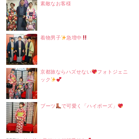
素敵なお客様
着物男子
急増中
京都旅ならハズせない
フォトジェニ
ック
ブーツ
で可愛く「ハイポーズ」