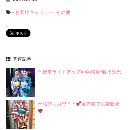
-
お客様ギャラリー
,
その他
関連記事
永観堂ライトアップ/in岡﨑庵/着物観光
帯結びもカワイイ
浴衣姿で京都観光