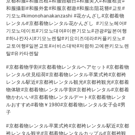
京都和服
#
和服出租
#
和服體驗日
#
和服美人
#
和服租
赁
#
和服攝影
#
和服外套
#
和服京都遊
#
和服出阻花簪
#
교토
#
기모노
#kimonohanakanzashi #
花かんざし
#
京都着物
レンタル
#
京都着物レンタル花かんざし
#
기모노헤어
#
기모노데이트
#
기모노대여
#
이쁜기모노
#
관광
#
일본여행
#
하나칸자시
#
기모노렌탈
#
키요미즈데라
#
커플키모노
#
교토여행
#
일본교토
#
서비스대박
#
저렴하고예쁜키모노렌
탈
#
유카타렌탈
#
京都着物学割
#
京都着物レンタルヘアセット
#
京都着物
レンタル伏見稲荷
#
京都着物レンタル卒業式袴
#
京都袴
レンタル駅近
#
京都袴レンタル観光
#
京都袴観光
#
京都着
物体験
#
京都着物レンタル学割
#
京都袴レンタル
#
京都着
物かわいい
#
京都着物レンタルデート
#
京都着物レンタ
ルおすすめ
#
着物￥
1980#
京都着物レンタル女子会
#
男
子
#
京都着物レンタル卒業式袴
#
京都袴レンタル駅近
#
京都
袴レンタル観光
#
京都着物レンタルカップル
#
京都袴観