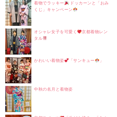
着物でラッキー
ドッカーンと「おみ
くじ」キャンペーン
オシャレ女子を可愛く
京都着物レン
タル
かわいい着物姿
「サンキュー
」
中秋の名月と着物姿