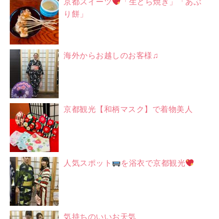
京都スイーツ
「生どら焼き」「あぶ
り餅」
海外からお越しのお客様♫
京都観光【和柄マスク】で着物美人
人気スポット
を浴衣で京都観光
気持ちのいいお天気