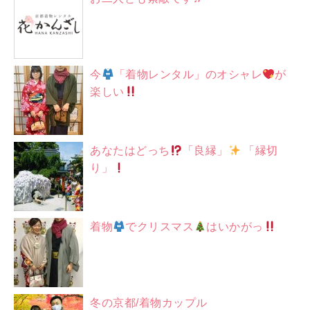
今
「着物レンタル」のオシャレ
が
楽しい
あなたはどっち
「良縁」
「縁切
り」
着物
でクリスマス
はいかがっ
冬の京都/着物カップル