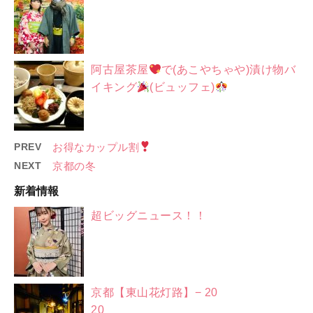
阿古屋茶屋
で(あこやちゃや)漬け物バ
イキング
(ビュッフェ)
PREV
お得なカップル割
NEXT
京都の冬
新着情報
超ビッグニュース！！
京都【東山花灯路】− 20
20