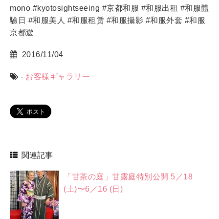
mono #kyotosightseeing #京都和服 #和服出租 #和服體
驗日 #和服美人 #和服租赁 #和服攝影 #和服外套 #和服
京都遊
2016/11/04
-
お客様ギャラリー
関連記事
「甘茶の庭」甘露庭特別公開 5／18
(土)〜6／16 (日)