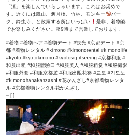
「涼」を楽しんでいらしゃいます。これはお奨めで
す。近くには嵐山、渡月橋、竹林、モンキー
パー
ク、鈴虫寺、と散策する所はいっぱい
是非、着物姿
でお楽しみください。夜9時まで営業しております。
#着物 #着物ヘア #着物デート #観光 #京都デート #京
都 #着物レンタル #kimono #kimonorental #kimonolife
#kyoto #kyotokimono #kyotosightseeing #京都和服 #
和服出租 #和服體驗日 #和服美人 #和服租赁 #和服攝影
#和服外套 #和服京都遊 #和服出阻花簪 #교토 #기모노
#kimonohanakanzashi #花かんざし#京都着物レンタ
ル #京都着物レンタル花かんざし
– [ ]