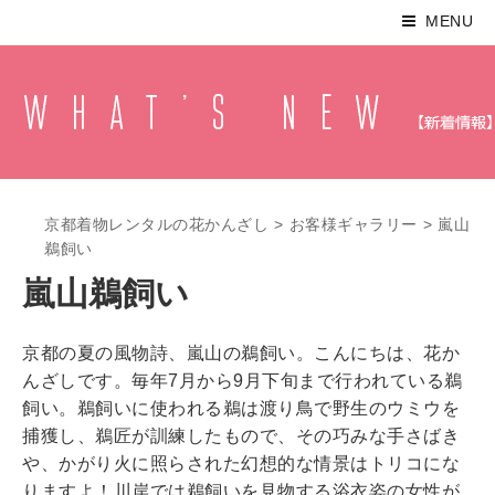
MENU
京都着物レンタルの花かんざし
>
お客様ギャラリー
>
嵐山
鵜飼い
嵐山鵜飼い
京都の夏の風物詩、嵐山の鵜飼い。こんにちは、花か
んざしです。毎年7月から9月下旬まで行われている鵜
飼い。鵜飼いに使われる鵜は渡り鳥で野生のウミウを
捕獲し、鵜匠が訓練したもので、その巧みな手さばき
や、かがり火に照らされた幻想的な情景はトリコにな
りますよ！川岸では鵜飼いを見物する浴衣姿の女性が