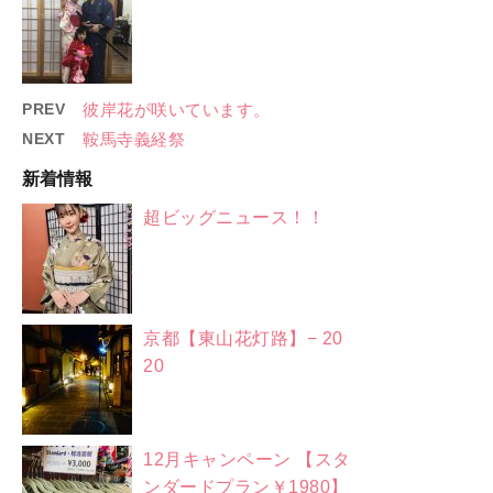
PREV
彼岸花が咲いています。
NEXT
鞍馬寺義経祭
新着情報
超ビッグニュース！！
京都【東山花灯路】− 20
20
12月キャンペーン 【スタ
ンダードプラン￥1980】