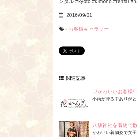
ンタル #kyoto #kimono #rental
2016/09/01
-
お客様ギャラリー
関連記事
♡かわいいお客様
小雨が降る中ありがと
八坂神社を着物で
かわいい着物姿で女子