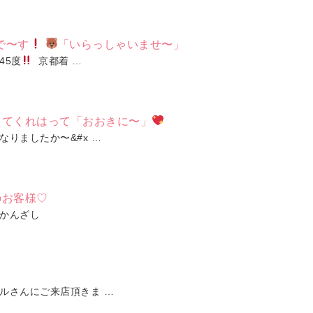
で〜す
「いらっしゃいませ〜」
45度
京都着 …
ってくれはって「おおきに〜」
りましたか〜&#x …
のお客様♡
かんざし
ルさんにご来店頂きま …