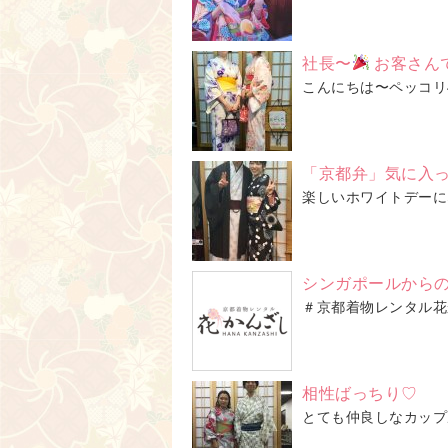
社長〜
お客さん
こんにちは〜ペッコリ
「京都弁」気に入
楽しいホワイトデーにな
シンガポールから
＃京都着物レンタル花
相性ばっちり♡
とても仲良しなカップ