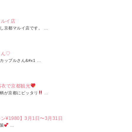
マルイ店
し京都マルイ店です。 …
さん♡
ップルさん&#x1 …
浴衣で京都観光
柄が京都にピッタリ
…
¥1980】3月1日〜3月31日
策
…