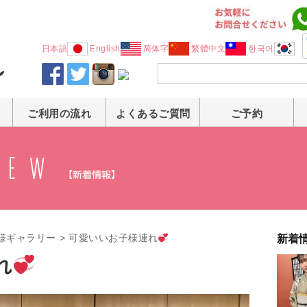
日本語
English
简体字
繁體中文
한국어
ご利用の流れ
よくあるご質問
ご予約
様ギャラリー
>
可愛いいお子様連れ
新着
れ