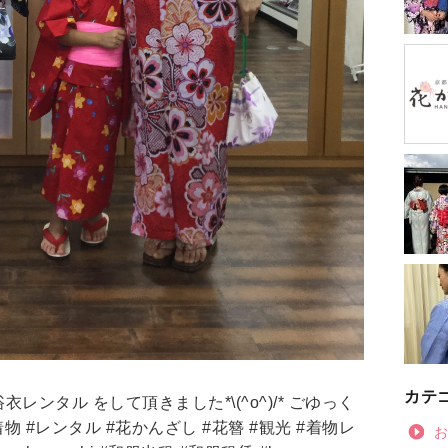
カテ
レンタル をして頂きました*\(^o^)/* ごゆっく
着物 #レンタル #花かんざし #花簪 #観光 #着物レ