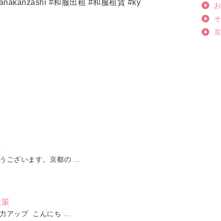
 #hanakanzashi #和服出租 #和服租賃 #ky
♡
うございます。京都の …
散策
力アップ こんにち …