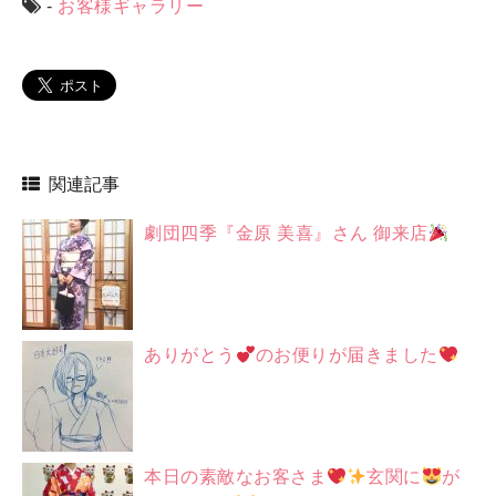
-
お客様ギャラリー
関連記事
劇団四季『金原 美喜』さん 御来店
ありがとう
のお便りが届きました
本日の素敵なお客さま
玄関に
が