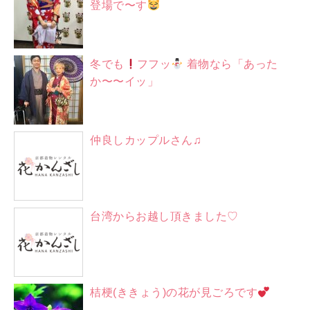
登場で〜す
冬でも
フフッ
着物なら「あった
か〜〜イッ」
仲良しカップルさん♫
台湾からお越し頂きました♡
桔梗(ききょう)の花が見ごろです