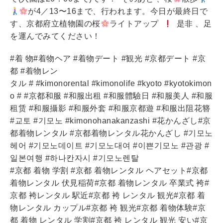
が4／13〜16まで、行われます。今日が最終日で
す、京都府立植物園の桜
ライトアップ
是非 、足
を運んでみてください！
#着 物#着物ヘア #着物デート #観光 #京都デート #京
都 #着物レン
タル # #kimonorental #kimonolife #kyoto #kyotokimon
o # #京都和服 #和服出租 #和服體驗日 #和服美人 #和服
租赁 #和服攝影 #和服外套 #和服京都遊 #和服出阻花簪
#교토 #기모노 #kimonohanakanzashi #花かんざし#京
都着物レンタル #京都着物レンタル花かんざし #기모노
헤어 #기모노데이트 #기모노대여 #이쁜기모노 #관광 #
일본여행 #하나칸자시 #기모노렌탈
#京都 着物 学割 #京都 着物レンタル ヘアセット#京都
着物レンタル 伏見稲荷#京都 着物レンタル 卒業式 袴#
京都 袴レンタル 駅近#京都 袴 レンタル 観光#京都 着
物レンタル カップル#京都 袴 観光#京都 着物体験#京
都 着物 レンタル 学割#京都 袴 レンタル 観光 安い#京