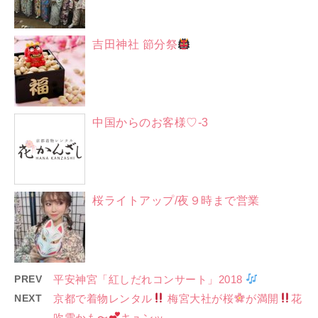
吉田神社 節分祭
中国からのお客様♡-3
桜ライトアップ/夜９時まで営業
PREV
平安神宮「紅しだれコンサート」2018
NEXT
京都で着物レンタル
梅宮大社が桜
が満開
花
吹雪かも〜
キュンッ