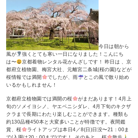
今日は朝から
風が
強くとても寒い一日になりました！こんにち
は〜
京都着物レンタル花かんざしです！ 昨日は 、京
都府立植物園、梅宮大社、元離宮二条城(桜の園)などが
桜情報では満開
でしたが、雨
とこの風で散り始め
いるかもしれません！
京都府立植物園では満開の桜
がまだあります！4月上
旬のソメイヨシノ、ヤエベニシダレ、4月下旬のキクザ
クラまで長期にわたり楽しむことができます。種類も
約130品種450本と大変多いことが特徴です。夜間鑑
賞、桜
ライトアップは本日4／8(日)日没〜21：00ま
で(入園は20：00まで)です！ そのあと 、桜
散歩