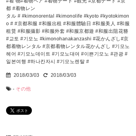
#着 物#着物ヘア #着物デート #観光 #京都デート #京
都 #着物レン
タル # #kimonorental #kimonolife #kyoto #kyotokimon
o # #京都和服 #和服出租 #和服體驗日 #和服美人 #和服
租赁 #和服攝影 #和服外套 #和服京都遊 #和服出阻花簪
#교토 #기모노 #kimonohanakanzashi #花かんざし#京
都着物レンタル #京都着物レンタル花かんざし #기모노
헤어 #기모노데이트 #기모노대여 #이쁜기모노 #관광 #
일본여행 #하나칸자시 #기모노렌탈 #
2018/03/03
2018/03/03
-
その他