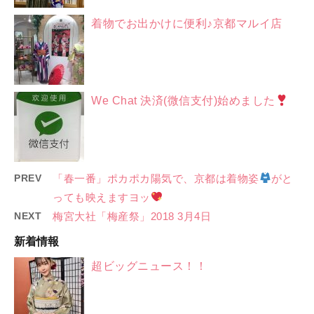
着物でお出かけに便利♪京都マルイ店
We Chat 決済(微信支付)始めました
PREV
「春一番」ポカポカ陽気で、京都は着物姿
がと
っても映えますヨッ
NEXT
梅宮大社「梅産祭」2018 3月4日
新着情報
超ビッグニュース！！