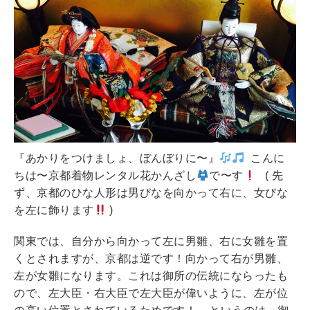
『あかりをつけましょ、ぼんぼりに〜』
こんに
ちは〜京都着物レンタル花かんざし
で〜す
( 先
ず、京都のひな人形は男びなを向かって右に、女びな
を左に飾ります
)
関東では、自分から向かって左に男雛、右に女雛を置
くとされますが、京都は逆です！向かって右が男雛、
左が女雛になります。これは御所の伝統にならったも
ので、左大臣・右大臣で左大臣が偉いように、左が位