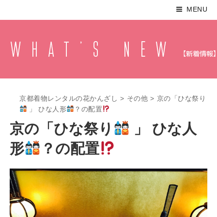
MENU
京都着物レンタルの花かんざし
>
その他
>
京の「ひな祭り
」 ひな人形
？の配置
京の「ひな祭り
」 ひな人
形
？の配置