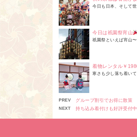
今日も日本、そして世
今日は祇園祭宵山
祇園祭といえば宵山〜
着物レンタル￥198
寒さも少し落ち着いて
PREV
グループ割引でお得に散策
NEXT
持ち込み着付けも好評受付