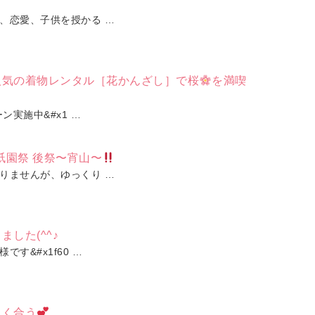
、恋愛、子供を授かる …
人気の着物レンタル［花かんざし］で桜
を満喫
ン実施中&#x1 …
祇園祭 後祭〜宵山〜
りませんが、ゆっくり …
した(^^♪
す&#x1f60 …
よく合う