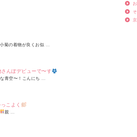
小菊の着物が良くお似 …
物さんぽデビューで〜す
な青空〜！こんにち …
かっこよく
親 …