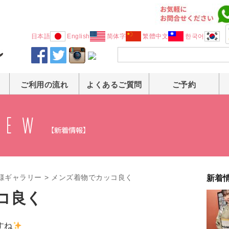
日本語
English
简体字
繁體中文
한국어
ご利用の流れ
よくあるご質問
ご予約
様ギャラリー
>
メンズ着物でカッコ良く
新着
コ良く
すね