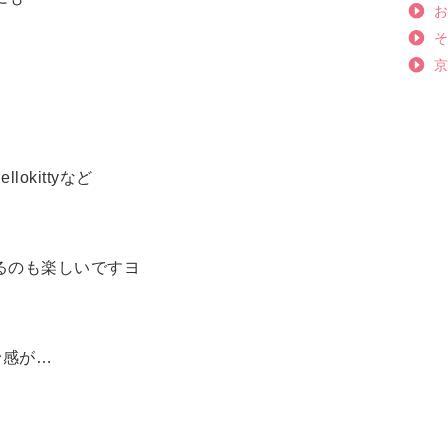
okittyなど
るのも楽しいですヨ
予感が…
。