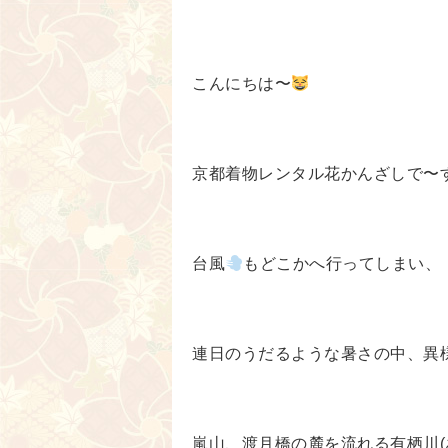
こんにちは〜
京都着物レンタル花かんざしで〜
台風
もどこかへ行ってしまい、
連日のうだるような暑さの中、異
嵐山、渡月橋の麓を流れる有栖川(