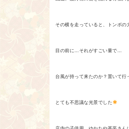
その横を走っていると、トンボの
目の前に…それがすごい量で…
台風が持って来たのか？置いて行
とても不思議な光景でした
店内の子供用、ゆかたや甚平さん