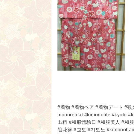
#着物 #着物ヘア #着物デート #観光 
monorental #kimonolife #kyoto
出租 #和服體驗日 #和服美人 #和
阻花簪 #교토 #기모노 #kimonoh