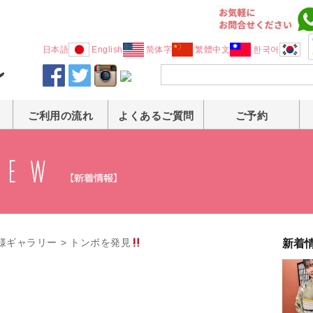
日本語
English
简体字
繁體中文
한국어
ご利用の流れ
よくあるご質問
ご予約
様ギャラリー
>
トンボを発見
新着