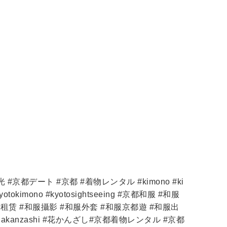
#京都デート #京都 #着物レンタル #kimono #ki
 #kyotokimono #kyotosightseeing #京都和服 #和服
服租赁 #和服攝影 #和服外套 #和服京都遊 #和服出
anakanzashi #花かんざし#京都着物レンタル #京都