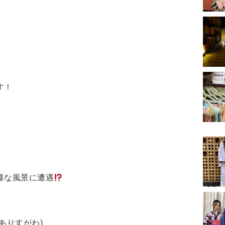
す！
様な風景に遭遇
ありすがわ)、