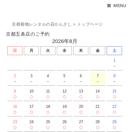
MENU
京都着物レンタルの花かんざし
>
トップページ
京都五条店のご予約
2026年8月
日
月
火
水
木
金
土
1
-
2
3
4
5
6
7
8
-
-
-
-
-
-
-
9
10
11
12
13
14
15
○
○
○
○
○
○
○
16
17
18
19
20
21
22
○
○
○
○
○
○
○
23
24
25
26
27
28
29
○
○
○
○
○
○
○