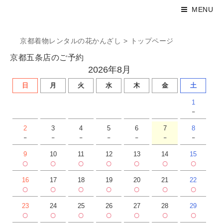
MENU
京都着物レンタルの花かんざし
>
トップページ
京都五条店のご予約
2026年8月
日
月
火
水
木
金
土
1
-
2
3
4
5
6
7
8
-
-
-
-
-
-
-
9
10
11
12
13
14
15
○
○
○
○
○
○
○
16
17
18
19
20
21
22
○
○
○
○
○
○
○
23
24
25
26
27
28
29
○
○
○
○
○
○
○