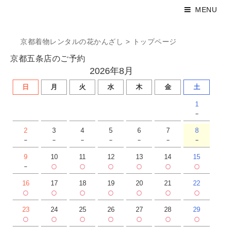
MENU
京都着物レンタルの花かんざし
>
トップページ
京都五条店のご予約
2026年8月
日
月
火
水
木
金
土
1
-
2
3
4
5
6
7
8
-
-
-
-
-
-
-
9
10
11
12
13
14
15
-
○
○
○
○
○
○
16
17
18
19
20
21
22
○
○
○
○
○
○
○
23
24
25
26
27
28
29
○
○
○
○
○
○
○