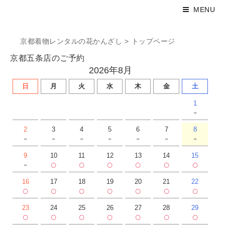
MENU
京都着物レンタルの花かんざし
>
トップページ
京都五条店のご予約
2026年8月
日
月
火
水
木
金
土
1
-
2
3
4
5
6
7
8
-
-
-
-
-
-
-
9
10
11
12
13
14
15
-
○
○
○
○
○
○
16
17
18
19
20
21
22
○
○
○
○
○
○
○
23
24
25
26
27
28
29
○
○
○
○
○
○
○