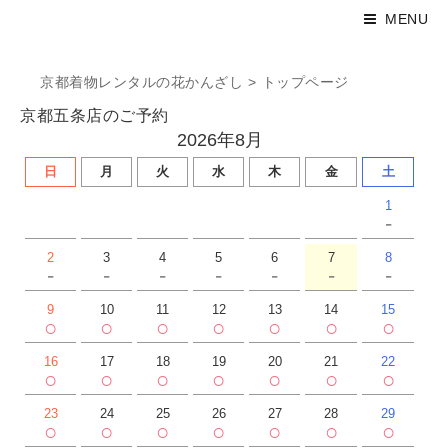
MENU
京都着物レンタルの花かんざし
>
トップページ
京都五条店のご予約
2026年8月
日
月
火
水
木
金
土
1
-
2
3
4
5
6
7
8
-
-
-
-
-
-
-
9
10
11
12
13
14
15
○
○
○
○
○
○
○
16
17
18
19
20
21
22
○
○
○
○
○
○
○
23
24
25
26
27
28
29
○
○
○
○
○
○
○