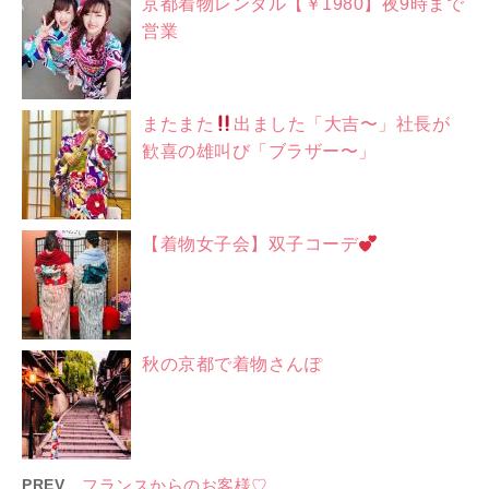
京都着物レンタル【￥1980】夜9時まで
営業
またまた
出ました「大吉〜」社長が
歓喜の雄叫び「ブラザー〜」
【着物女子会】双子コーデ
秋の京都で着物さんぽ
PREV
フランスからのお客様♡