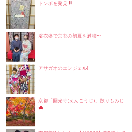
トンボを発見
浴衣姿で京都の初夏を満喫〜
アサガオのエンジェル!
京都「圓光寺(えんこうじ)」散りもみじ